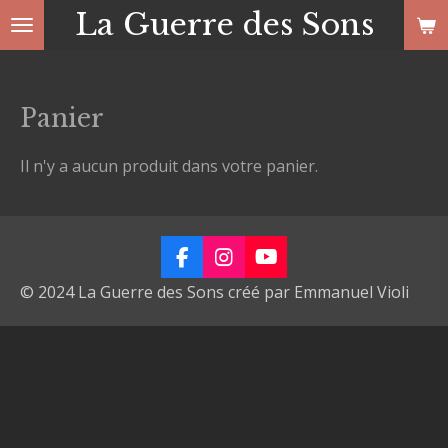
La Guerre des Sons
Passer
au
contenu
principal
Panier
Il n'y a aucun produit dans votre panier.
F
I
Y
a
n
o
© 2024 La Guerre des Sons créé par Emmanuel Violi
c
s
u
e
t
T
b
a
u
o
g
b
o
r
e
k
a
m