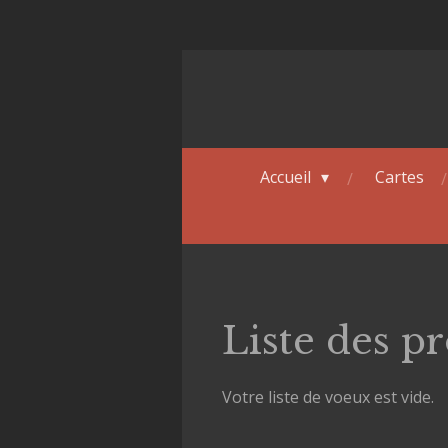
Passer
au
contenu
principal
Accueil
Cartes
Liste des pr
Votre liste de voeux est vide.