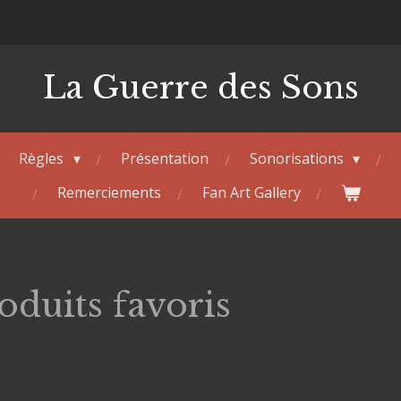
La Guerre des Sons
Règles
Présentation
Sonorisations
Remerciements
Fan Art Gallery
oduits favoris