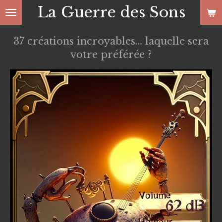
La Guerre des Sons
Passer
au
contenu
37 créations incroyables… laquelle sera
principal
votre préférée ?