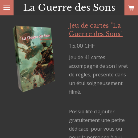
La Guerre des Sons
Passer
au
contenu
Jeu de cartes "La
principal
Guerre des Sons"
15,00 CHF
Jeu de 41 cartes
accompagné de son livret
de règles, présenté dans
un étui soigneusement
filmé.
Possibilité d’ajouter
gratuitement une petite
dédicace, pour vous ou
pour la personne à qui