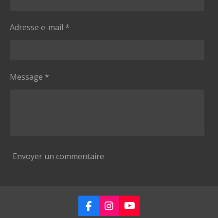
Adresse e-mail *
Message *
Envoyer un commentaire
F
I
Y